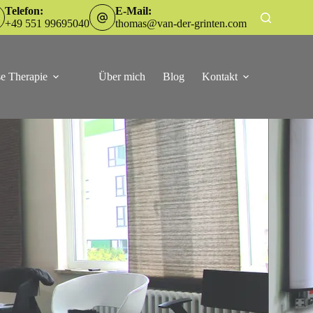
Telefon:
E-Mail:
+49 551 99695040
thomas@van-der-grinten.com
e Therapie
Über mich
Blog
Kontakt