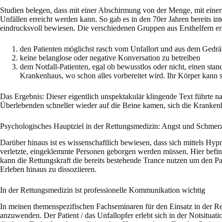
Studien belegen, dass mit einer Abschirmung von der Menge, mit eine
Unfällen erreicht werden kann. So gab es in den 70er Jahren bereits 
eindrucksvoll bewiesen. Die verschiedenen Gruppen aus Ersthelfern erh
den Patienten möglichst rasch vom Unfallort und aus dem Ged
keine belanglose oder negative Konversation zu betreiben
dem Notfall-Patienten, egal ob bewusstlos oder nicht, einen stan
Krankenhaus, wo schon alles vorbereitet wird. Ihr Körper kann si
Das Ergebnis: Dieser eigentlich unspektakulär klingende Text führte 
Überlebenden schneller wieder auf die Beine kamen, sich die Krankenh
Psychologisches Hauptziel in der Rettungsmedizin: Angst und Schmerz
Darüber hinaus ist es wissenschaftlich bewiesen, dass sich mittels Hy
verletzte, eingeklemmte Personen geborgen werden müssen. Hier befind
kann die Rettungskraft die bereits bestehende Trance nutzen um den P
Erleben hinaus zu dissoziieren.
In der Rettungsmedizin ist professionelle Kommunikation wichtig
In meinen themenspezifischen Fachseminaren für den Einsatz in der Ret
anzuwenden. Der Patient / das Unfallopfer erlebt sich in der Notsitu