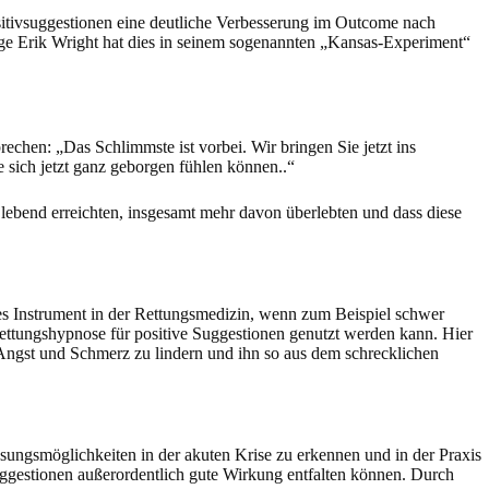
sitivsuggestionen eine deutliche Verbesserung im Outcome nach
loge Erik Wright hat dies in seinem sogenannten „Kansas-Experiment“
rechen: „Das Schlimmste ist vorbei. Wir bringen Sie jetzt ins
e sich jetzt ganz geborgen fühlen können..“
lebend erreichten, insgesamt mehr davon überlebten und dass diese
ges Instrument in der Rettungsmedizin, wenn zum Beispiel schwer
Rettungshypnose für positive Suggestionen genutzt werden kann. Hier
 Angst und Schmerz zu lindern und ihn so aus dem schrecklichen
sungsmöglichkeiten in der akuten Krise zu erkennen und in der Praxis
Suggestionen außerordentlich gute Wirkung entfalten können. Durch