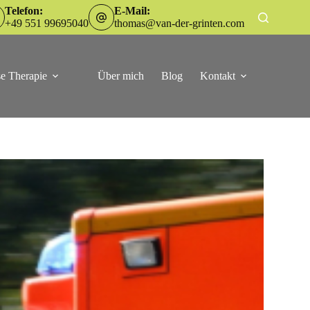
Telefon:
E-Mail:
+49 551 99695040
thomas@van-der-grinten.com
e Therapie
Über mich
Blog
Kontakt