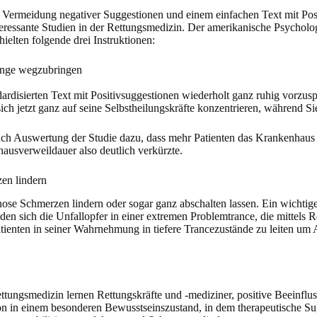
r Vermeidung negativer Suggestionen und einem einfachen Text mit Po
interessante Studien in der Rettungsmedizin. Der amerikanische Psycho
ielten folgende drei Instruktionen:
ränge wegzubringen
dardisierten Text mit Positivsuggestionen wiederholt ganz ruhig vorzusp
ch jetzt ganz auf seine Selbstheilungskräfte konzentrieren, während Si
nach Auswertung der Studie dazu, dass mehr Patienten das Krankenhaus 
ausverweildauer also deutlich verkürzte.
en lindern
pnose Schmerzen lindern oder sogar ganz abschalten lassen. Ein wichti
en sich die Unfallopfer in einer extremen Problemtrance, die mittels 
atienten in seiner Wahrnehmung in tiefere Trancezustände zu leiten um
tungsmedizin lernen Rettungskräfte und -mediziner, positive Beeinflus
ation in einem besonderen Bewusstseinszustand, in dem therapeutische 