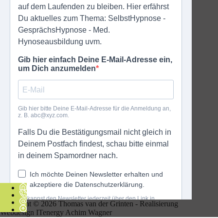
Copyright © 2026 Thomas van der Grinten - Realisierung
Webdesign
ITenergy Achim Wagner