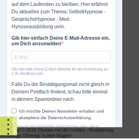
Copyright © 2026 Thomas van der Grinten - Realisierung
Webdesign
ITenergy Achim Wagner