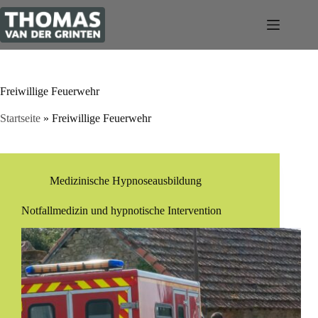
Zum
Inhalt
springen
Freiwillige Feuerwehr
Startseite
»
Freiwillige Feuerwehr
Medizinische Hypnoseausbildung
Notfallmedizin und hypnotische Intervention