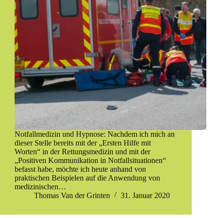
Notfallmedizin und Hypnose: Nachdem ich mich an
dieser Stelle bereits mit der „Ersten Hilfe mit
Worten“ in der Rettungsmedizin und mit der
„Positiven Kommunikation in Notfallsituationen“
befasst habe, möchte ich heute anhand von
praktischen Beispielen auf die Anwendung von
medizinischen…
Thomas Van der Grinten
31. Januar 2020