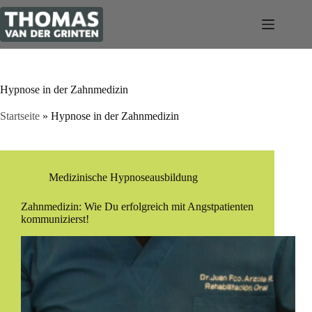
Zum
Inhalt
springen
Hypnose in der Zahnmedizin
Startseite
»
Hypnose in der Zahnmedizin
Medizinische Hypnoseausbildung
Zahnmedizin: Wie Du erfolgreich mit Angstpatienten
kommunizierst!