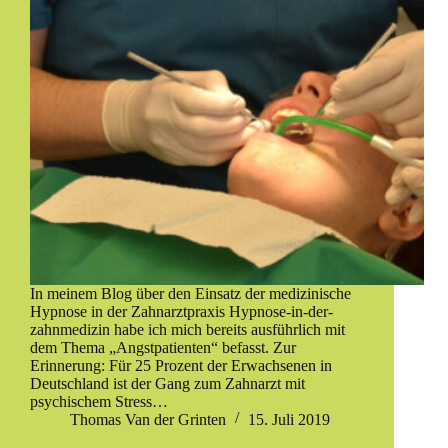
In meinem Blog über den Einsatz der medizinische
Hypnose in der Zahnarztpraxis Hypnose-in-der-
zahnmedizin habe ich mich bereits ausführlich mit
dem Thema „Angstpatienten“ befasst. Zur
Erinnerung: Für 25 Prozent der Erwachsenen in
Deutschland ist der Gang zum Zahnarzt mit
psychischem Stress…
Thomas Van der Grinten
15. Juli 2019