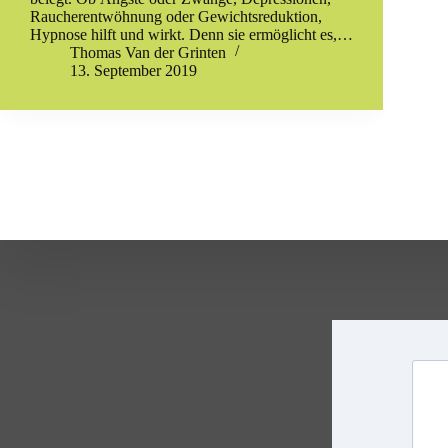
Raucherentwöhnung oder Gewichtsreduktion,
Hypnose hilft und wirkt. Denn sie ermöglicht es,…
Thomas Van der Grinten
13. September 2019