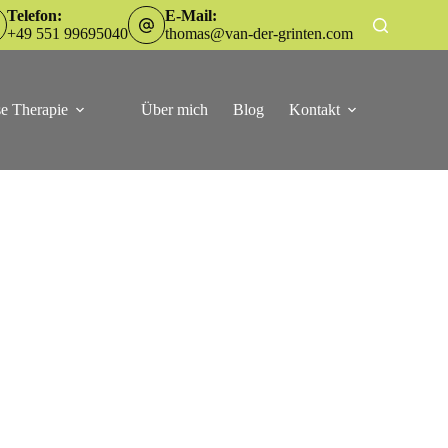
Telefon:
E-Mail:
+49 551 99695040
thomas@van-der-grinten.com
e Therapie
Über mich
Blog
Kontakt