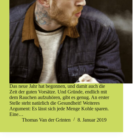
Das neue Jahr hat begonnen, und damit auch die
Zeit der guten Vorsätze. Und Gründe, endlich mit
dem Rauchen aufzuhören, gibt es genug. An erster
Stelle steht natürlich die Gesundheit! Weiteres
Argument: Es lässt sich jede Menge Kohle sparen.
Eine…
Thomas Van der Grinten
8. Januar 2019