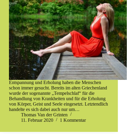
Entspannung und Erholung haben die Menschen
schon immer gesucht. Bereits im alten Griechenland
wurde der sogenannte „Tempelschlaf“ für die
Behandlung von Krankheiten und für die Erholung
von Körper, Geist und Seele eingesetzt. Letztendlich
handelte es sich dabei auch nur um…
Thomas Van der Grinten
11. Februar 2020
1 Kommentar