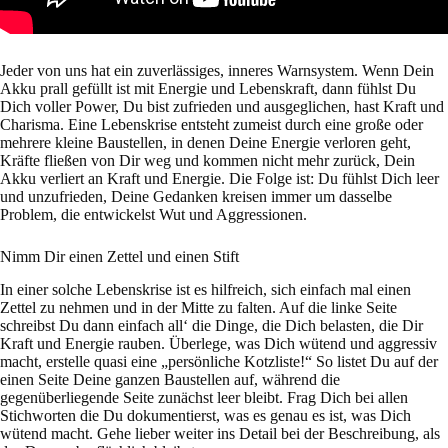
Jeder von uns hat ein zuverlässiges, inneres Warnsystem. Wenn Dein
Akku prall gefüllt ist mit Energie und Lebenskraft, dann fühlst Du
Dich voller Power, Du bist zufrieden und ausgeglichen, hast Kraft und
Charisma. Eine Lebenskrise entsteht zumeist durch eine große oder
mehrere kleine Baustellen, in denen Deine Energie verloren geht,
Kräfte fließen von Dir weg und kommen nicht mehr zurück, Dein
Akku verliert an Kraft und Energie. Die Folge ist: Du fühlst Dich leer
und unzufrieden, Deine Gedanken kreisen immer um dasselbe
Problem, die entwickelst Wut und Aggressionen.
Nimm Dir einen Zettel und einen Stift
In einer solche Lebenskrise ist es hilfreich, sich einfach mal einen
Zettel zu nehmen und in der Mitte zu falten. Auf die linke Seite
schreibst Du dann einfach all‘ die Dinge, die Dich belasten, die Dir
Kraft und Energie rauben. Überlege, was Dich wütend und aggressiv
macht, erstelle quasi eine „persönliche Kotzliste!“ So listet Du auf der
einen Seite Deine ganzen Baustellen auf, während die
gegenüberliegende Seite zunächst leer bleibt. Frag Dich bei allen
Stichworten die Du dokumentierst, was es genau es ist, was Dich
wütend macht. Gehe lieber weiter ins Detail bei der Beschreibung, als