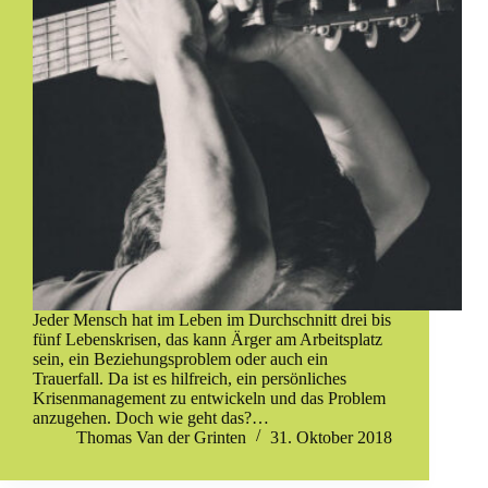
Jeder Mensch hat im Leben im Durchschnitt drei bis
fünf Lebenskrisen, das kann Ärger am Arbeitsplatz
sein, ein Beziehungsproblem oder auch ein
Trauerfall. Da ist es hilfreich, ein persönliches
Krisenmanagement zu entwickeln und das Problem
anzugehen. Doch wie geht das?…
Thomas Van der Grinten
31. Oktober 2018