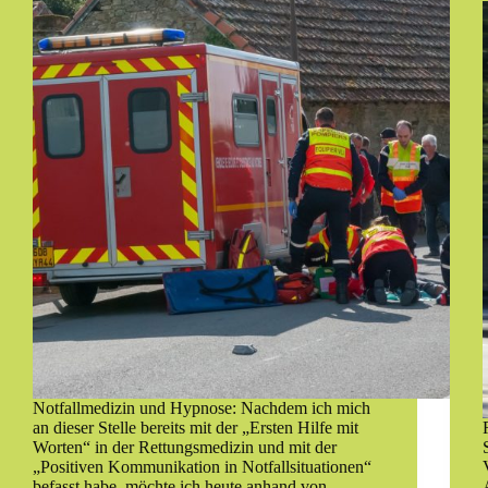
Notfallmedizin und Hypnose: Nachdem ich mich
an dieser Stelle bereits mit der „Ersten Hilfe mit
Worten“ in der Rettungsmedizin und mit der
„Positiven Kommunikation in Notfallsituationen“
befasst habe, möchte ich heute anhand von