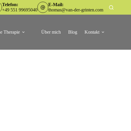
Telefon:
E-Mail:
+49 551 99695040
thomas@van-der-grinten.com
e Therapie
Über mich
Blog
Kontakt