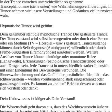
In der Trance entstehen unterschiedliche so genannte
Trancephänomene (siehe unten) wie Wahrnehmungsveränderungen. In
Trance nehmen wir unsere Vorstellungen und Gedanken viel intensiver
wahr.
Hypnotische Trance wird geführt
Dem gegenüber steht die hypnotische Trance: Die gesteuerte Trance.
Der Trancezustand wird selbst hervorgerufen oder durch eine Person
oder ein Medium (TV – Hörspiel – usw.) gesteuert. Trancezustände
können durch Selbsthypnose (Autohypnose) willentlich oder durch
Fremd-Suggestion (Fremdhypnose) ausgelöst werden. Weitere
Auslöser von Trance können eintönige oder monotone Reize
(Langeweile), Erkrankungen (pathologische Trancezustände) oder
auch Drogen sein. Jede Trance ist in unterschiedlich starker Intensität
mit einer Einengung des Bewusstseins verbunden. Die
Sinneswahrnehmung und das Gefühl der persönlichen Identität – das
Ichbewusstsein – werden vorübergehend stark eingeschränkt oder
ganz ausgeblendet. Es kommt zu „reinen“ Erleben dessen was man
sich vorstellt oder denkt.
Dein Unbewusstes ist klüger als Dein Verstand!
Die Wissenschaft geht davon aus, dass das Wachbewusstsein äußerst
begrenzt ist. Es wird geschätzt, dass die meisten Menschen bestenfalls