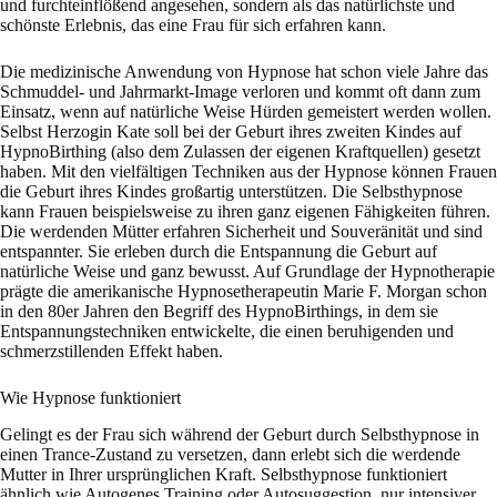
und furchteinflößend angesehen, sondern als das natürlichste und
schönste Erlebnis, das eine Frau für sich erfahren kann.
Die medizinische Anwendung von Hypnose hat schon viele Jahre das
Schmuddel- und Jahrmarkt-Image verloren und kommt oft dann zum
Einsatz, wenn auf natürliche Weise Hürden gemeistert werden wollen.
Selbst Herzogin Kate soll bei der Geburt ihres zweiten Kindes auf
HypnoBirthing (also dem Zulassen der eigenen Kraftquellen) gesetzt
haben. Mit den vielfältigen Techniken aus der Hypnose können Frauen
die Geburt ihres Kindes großartig unterstützen. Die Selbsthypnose
kann Frauen beispielsweise zu ihren ganz eigenen Fähigkeiten führen.
Die werdenden Mütter erfahren Sicherheit und Souveränität und sind
entspannter. Sie erleben durch die Entspannung die Geburt auf
natürliche Weise und ganz bewusst. Auf Grundlage der Hypnotherapie
prägte die amerikanische Hypnosetherapeutin Marie F. Morgan schon
in den 80er Jahren den Begriff des HypnoBirthings, in dem sie
Entspannungstechniken entwickelte, die einen beruhigenden und
schmerzstillenden Effekt haben.
Wie Hypnose funktioniert
Gelingt es der Frau sich während der Geburt durch Selbsthypnose in
einen Trance-Zustand zu versetzen, dann erlebt sich die werdende
Mutter in Ihrer ursprünglichen Kraft. Selbsthypnose funktioniert
ähnlich wie Autogenes Training oder Autosuggestion, nur intensiver.