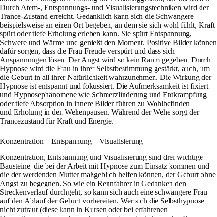
Durch Atem-, Entspannungs- und Visualisierungstechniken wird der
Trance-Zustand erreicht. Gedanklich kann sich die Schwangere
beispielsweise an einen Ort begeben, an dem sie sich wohl fühlt, Kraft
spürt oder tiefe Erholung erleben kann. Sie spürt Entspannung,
Schwere und Wärme und genießt den Moment. Positive Bilder können
dafür sorgen, dass die Frau Freude verspürt und dass sich
Anspannungen lösen. Der Angst wird so kein Raum gegeben. Durch
Hypnose wird die Frau in ihrer Selbstbestimmung gestärkt, auch, um
die Geburt in all ihrer Natürlichkeit wahrzunehmen.
Die Wirkung der
Hypnose ist entspannt und fokussiert. Die Aufmerksamkeit ist fixiert
und Hypnosephänomene wie Schmerzlinderung und Entkrampfung
oder tiefe Absorption in innere Bilder führen zu Wohlbefinden
und Erholung in den Wehenpausen. Während der Wehe sorgt der
Trancezustand für Kraft und Energie.
Konzentration – Entspannung – Visualisierung
Konzentration, Entspannung und Visualisierung sind drei wichtige
Bausteine, die bei der Arbeit mit Hypnose zum Einsatz kommen und
die der werdenden Mutter maßgeblich helfen können, der Geburt ohne
Angst zu begegnen. So wie ein Rennfahrer in Gedanken den
Streckenverlauf durchgeht, so kann sich auch eine schwangere Frau
auf den Ablauf der Geburt vorbereiten. Wer sich die Selbsthypnose
nicht zutraut (diese kann in Kursen oder bei erfahrenen