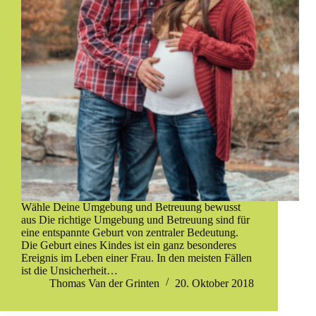
Wähle Deine Umgebung und Betreuung bewusst
aus Die richtige Umgebung und Betreuung sind für
eine entspannte Geburt von zentraler Bedeutung.
Die Geburt eines Kindes ist ein ganz besonderes
Ereignis im Leben einer Frau. In den meisten Fällen
ist die Unsicherheit…
Thomas Van der Grinten
20. Oktober 2018